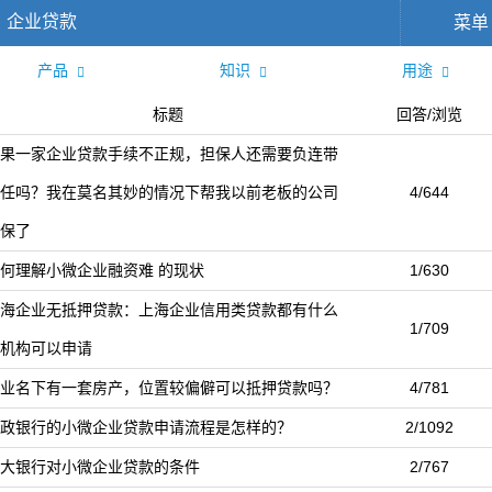
企业贷款
菜单
产品
知识
用途
标题
回答/浏览
果一家企业贷款手续不正规，担保人还需要负连带
任吗？我在莫名其妙的情况下帮我以前老板的公司
4/644
保了
何理解小微企业融资难 的现状
1/630
海企业无抵押贷款：上海企业信用类贷款都有什么
1/709
机构可以申请
业名下有一套房产，位置较偏僻可以抵押贷款吗？
4/781
政银行的小微企业贷款申请流程是怎样的？
2/1092
大银行对小微企业贷款的条件
2/767