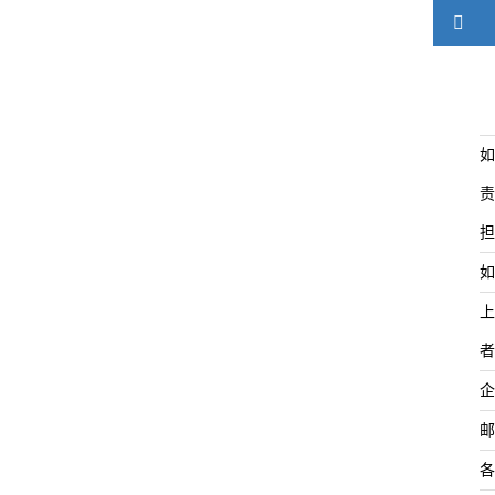
如
责
担
如
上
者
企
邮
各