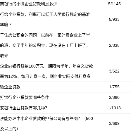
商银行的小微企业贷款利息多少
5/1145
行给企业贷款，利率可以低于人民银行规定的基准
5/933
率嘛 ？
于住房公积金的问题，以前在一家外资企业上了半
的班，交了半年的公积金，现在没在工厂上班了，
2/838
取来
企业向银行贷款100万元，期限为半年，年名义贷款
3/622
率为12％，每月计息一次，则企业实际支付利息多
微企业贷款
1/755
打银行企业贷款要哪些条件
2/880
安银行企业贷款有哪几种？
1/1013
沙能办理中小企业贷款的担保公司有哪些啊？（500
3/699
及以上的）