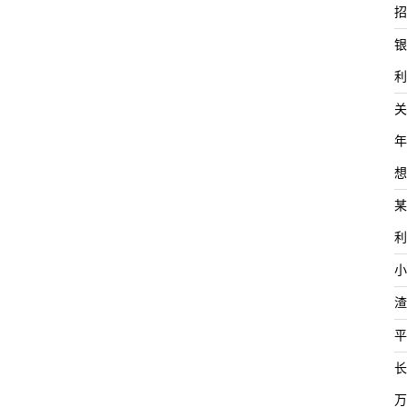
招
银
利
关
年
想
某
利
小
渣
平
长
万