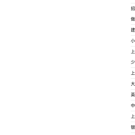
招
做
建
小
上
少
上
大
英
中
上
银